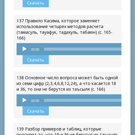
Скачать
137 Правило Касима, которое заменяет
использование четырех методов расчета
(тамасуль, тауафук, тадахуль, табаюн) (с. 165-
166)
Аудиоплеер
00:00
Скачать
138 Основное число вопроса может быть одной
из семи цифр (2,3,4,6,8,12,24), а что касается 18
и 36, то они не берутся из таъсыля (с. 166)
Аудиоплеер
00:00
Скачать
139 Разбор примеров и таблиц, которые
поясняют то, что 18 и 36 не берутся из таъсыля,