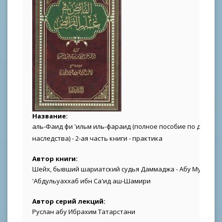
Название:
аль-Фаид фи 'ильм иль-фараид (полное пособие по делени
наследства) - 2-ая часть книги - практика
Автор книги:
Шейх, бывший шариатский судья Даммаджа - Абу Мухамма
'Абдульуаххаб ибн Са'ид аш-Шамири
Автор серий лекций:
Руслан абу Ибрахим Татарстани