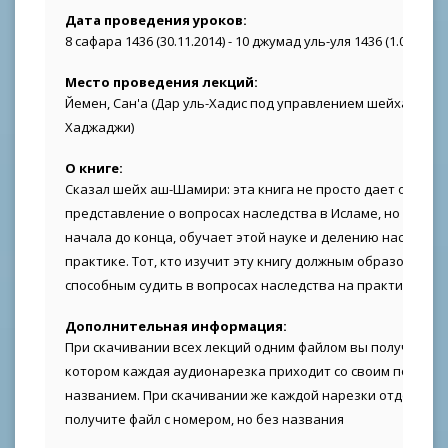
Дата проведения уроков:
8 сафара 1436 (30.11.2014) - 10 джумад уль-уля 1436 (1.03.2015)
Место проведения лекций:
Йемен, Сан'а (Дар уль-Хадис под управлением шейха 'Али а
Хаджаджи)
О книге:
Сказал шейх аш-Шамири: эта книга не просто дает общее
представление о вопросах наследства в Исламе, но полноц
начала до конца, обучает этой науке и делению наследств
практике. Тот, кто изучит эту книгу должным образом, ста
способным судить в вопросах наследства на практике
Дополнительная информация:
При скачивании всех лекций одним файлом вы получите ар
котором каждая аудионарезка приходит со своим полным
названием. При скачивании же каждой нарезки отдельно,
получите файл с номером, но без названия