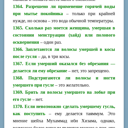
1364. Разрешено ли применение горячей воды
при мытье покойника
– только при крайней
нужде, но основа – это вода обычной температуры.
1365. Сколько раз моется женщина, умершая в
состоянии менструации (хайд) или полового
осквернения
– один раз.
1366. Заплетаются ли волосы умершей в косы
после гусля
– да, в три косы.
1367. Если умерший оказался без обрезания —
делается ли ему обрезание
– нет, это запрещено.
1368. Подстригаются ли волосы и ногти
умершего при гусле
– это желательно.
1369. Брить ли волосы умершего на лобке при
его гусле
– нет.
1370. Если невозможно сделать умершему гусль,
как поступить
– ему делается таяммум.
Это
мнение шейха Мухаммад ибн Хизама, однако,
возможно более верным является мнение о том, что