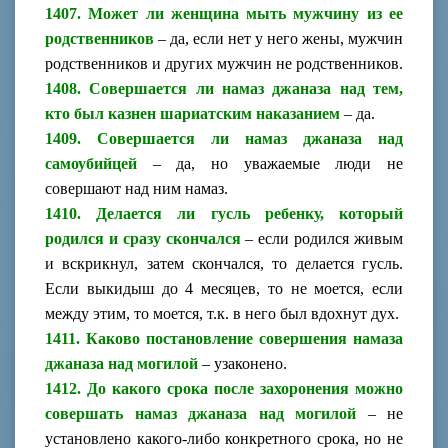
1407. Может ли женщина мыть мужчину из ее
родственников
– да, если нет у него жены, мужчин
родственников и других мужчин не родственников.
1408. Совершается ли намаз джаназа над тем,
кто был казнен шариатским наказанием
– да.
1409. Совершается ли намаз джаназа над
самоубийцей
– да, но уважаемые люди не
совершают над ним намаз.
1410. Делается ли гусль ребенку, который
родился и сразу скончался
– если родился живым
и вскрикнул, затем скончался, то делается гусль.
Если выкидыш до 4 месяцев, то не моется, если
между этим, то моется, т.к. в него был вдохнут дух.
1411. Каково постановление совершения намаза
джаназа над могилой
– узаконено.
1412. До какого срока после захоронения можно
совершать намаз джаназа над могилой
– не
установлено какого-либо конкретного срока, но не