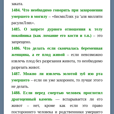
заката.
1484. Что необходимо говорить при захоронении
умершего в могилу
– «бисмиЛлях уа ‘аля милляти
расулиЛлях».
1485. О запрете дурного отношения к телу
покойника (как ломание его кости и т.п.)
– это
запрещено.
1486. Что делать если скончалась беременная
женщина, а ее плод живой
– если невозможно
извлечь плод без разрезания живота, то необходимо
разрезать живот.
1487. Можно ли извлечь золотой зуб изо рта
умершего
– если он уже захоронен, то лучше этого
не делать.
1488. Если перед смертью человек проглотил
драгоценный камень
— вспарывается ли его
живот – нет, кроме как если это право
постороннего человека и родственники умершего