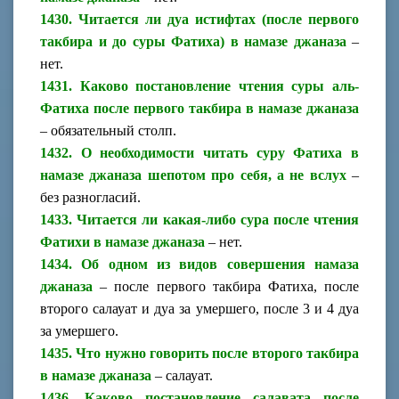
1430. Читается ли дуа истифтах (после первого
такбира и до суры Фатиха) в намазе джаназа
–
нет.
1431. Каково постановление чтения суры аль-
Фатиха после первого такбира в намазе джаназа
– обязательный столп.
1432. О необходимости читать суру Фатиха в
намазе джаназа шепотом про себя, а не вслух
–
без разногласий.
1433. Читается ли какая-либо сура после чтения
Фатихи в намазе джаназа
– нет.
1434. Об одном из видов совершения намаза
джаназа
– после первого такбира Фатиха, после
второго салауат и дуа за умершего, после 3 и 4 дуа
за умершего.
1435. Что нужно говорить после второго такбира
в намазе джаназа
– салауат.
1436. Каково постановление салавата после