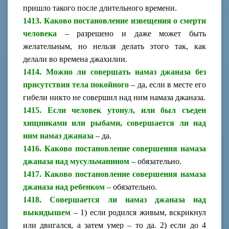
пришло такого после длительного времени.
1413. Каково постановление извещения о смерти
человека
– разрешено и даже может быть
желательным, но нельзя делать этого так, как
делали во времена джахилии.
1414. Можно ли совершать намаз джаназа без
присутствия тела покойного
– да, если в месте его
гибели никто не совершил над ним намаза джаназа.
1415. Если человек утонул, или был съеден
хищниками или рыбами, совершается ли над
ним намаз джаназа
– да.
1416. Каково постановление совершения намаза
джаназа над мусульманином
– обязательно.
1417. Каково постановление совершения намаза
джаназа над ребенком
– обязательно.
1418. Совершается ли намаз джаназа над
выкидышем
– 1) если родился живым, вскрикнул
или двигался, а затем умер – то да. 2) если до 4