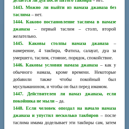
делается ли дуа после пятого такбира
– нет.
1443. Можно ли выйти из намаза джаназа без
таслима
– нет.
1444. Каково постановление таслима в намазе
джаназа
– первый таслим – столп, второй
желательно.
1445. Каковы столпы намаза джаназа
–
намерение, 4 такбира, Фатиха, салауат, дуа за
умершего, таслим, стояние, порядок, спокойствие.
1446. Каковы условия намаза джаназа
– как у
обычного намаза, кроме времени. Некоторые
добавили также чтобы покойный был
мусульманином, и чтобы он был перед имамом.
1447. Действителен ли намаз джаназа, если
покойника не мыли
– да.
1448. Если человек опоздал на начало намаза
джаназа и упустил несколько такбиров
– после
таслима имама доделывает эти такбиры сам, затем