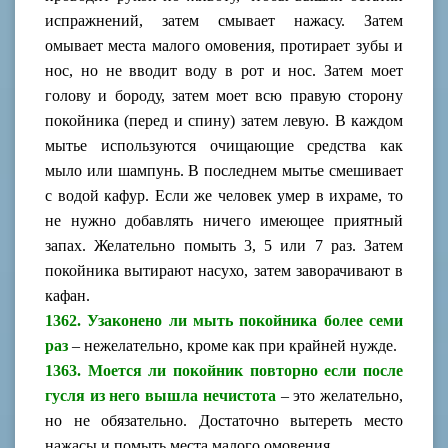
испражнений, затем смывает нажасу. Затем
омывает места малого омовения, протирает зубы и
нос, но не вводит воду в рот и нос. Затем моет
голову и бороду, затем моет всю правую сторону
покойника (перед и спину) затем левую. В каждом
мытье используются очищающие средства как
мыло или шампунь. В последнем мытье смешивает
с водой кафур. Если же человек умер в ихраме, то
не нужно добавлять ничего имеющее приятный
запах. Желательно помыть 3, 5 или 7 раз. Затем
покойника вытирают насухо, затем заворачивают в
кафан.
1362. Узаконено ли мыть покойника более семи
раз
– нежелательно, кроме как при крайней нужде.
1363. Моется ли покойник повторно если после
гусля из него вышла нечистота
– это желательно,
но не обязательно. Достаточно вытереть место
нажасы и помыть места малого омовения.