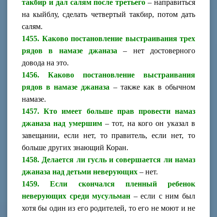
такбир и дал салям после третьего
– направиться
на кыйблу, сделать четвертый такбир, потом дать
салям.
1455. Каково постановление выстраивания трех
рядов в намазе джаназа
– нет достоверного
довода на это.
1456. Каково постановление выстраивания
рядов в намазе джаназа
– также как в обычном
намазе.
1457. Кто имеет больше прав провести намаз
джаназа над умершим
– тот, на кого он указал в
завещании, если нет, то правитель, если нет, то
больше других знающий Коран.
1458. Делается ли гусль и совершается ли намаз
джаназа над детьми неверующих
– нет.
1459. Если скончался пленный ребенок
неверующих среди мусульман
– если с ним был
хотя бы один из его родителей, то его не моют и не