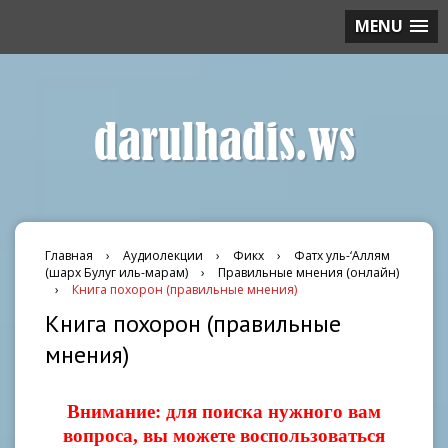
MENU
darulhadis.ws
Главная
›
Аудиолекции
›
Фикх
›
Фатх уль-‘Аллям
(шарх Булуг иль-марам)
›
Правильные мнения (онлайн)
›
Книга похорон (правильные мнения)
Книга похорон (правильные
мнения)
Внимание: для поиска нужного вам
вопроса, вы можете воспользоваться