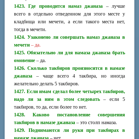
1423. Где проводится намаз джаназа
– лучше
всего в отдельно отведенном для этого месте у
кладбища или мечети, а если такого места нет,
тогда в мечети.
1424. Узаконено ли совершать намаз джаназа в
мечети
– да.
1425. Обязательно ли для намаза джаназа брать
омовение
– да.
1426. Сколько такбиров произносится в намазе
джаназа
– чаще всего 4 такбира, но иногда
желательно делать 5 такбиров.
1427. Если имам сделал более четырех такбиров,
надо ли за ним в этом следовать
– если 5
такбиров, то да, если более то нет.
1428. Каково постановление совершения
такбиров в намазе джаназа
– это столп намаза.
1429. Поднимаются ли руки при такбирах в
намазе джаназа
– нет.