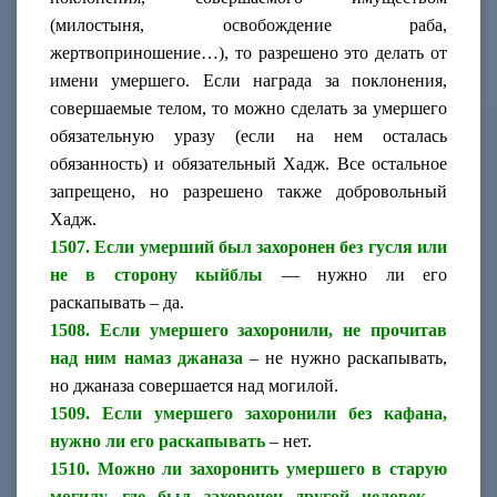
(милостыня, освобождение раба,
жертвоприношение…), то разрешено это делать от
имени умершего. Если награда за поклонения,
совершаемые телом, то можно сделать за умершего
обязательную уразу (если на нем осталась
обязанность) и обязательный Хадж. Все остальное
запрещено, но разрешено также добровольный
Хадж.
1507. Если умерший был захоронен без гусля или
не в сторону кыйблы
— нужно ли его
раскапывать – да.
1508. Если умершего захоронили, не прочитав
над ним намаз джаназа
– не нужно раскапывать,
но джаназа совершается над могилой.
1509. Если умершего захоронили без кафана,
нужно ли его раскапывать
– нет.
1510. Можно ли захоронить умершего в старую
могилу, где был захоронен другой человек
–