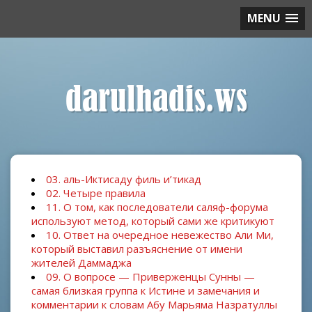
MENU
darulhadis.ws
03. аль-Иктисаду филь и’тикад
02. Четыре правила
11. О том, как последователи саляф-форума
используют метод, который сами же критикуют
10. Ответ на очередное невежество Али Ми,
который выставил разъяснение от имени
жителей Даммаджа
09. О вопросе — Приверженцы Сунны —
самая близкая группа к Истине и замечания и
комментарии к словам Абу Марьяма Назратуллы