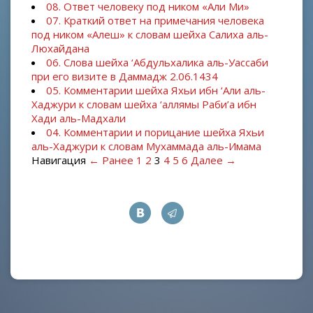
08. Ответ человеку под ником «Али Ми»
07. Краткий ответ на примечания человека
под ником «Алеш» к словам шейха Салиха аль-
Люхайдана
06. Слова шейха ‘Абдульхалика аль-Уассаби
при его визите в Даммадж 2.06.1434
05. Комментарии шейха Яхьи ибн ‘Али аль-
Хаджури к словам шейха ‘аллямы Раби’а ибн
Хади аль-Мадхали
04. Комментарии и порицание шейха Яхьи
аль-Хаджури к словам Мухаммада аль-Имама
Навигация
← Ранее
1
2
3
4
5
6
Далее →