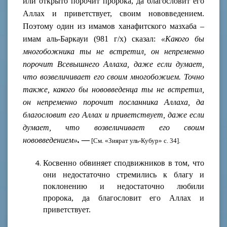
или открыто порочит пророка, да благословит его
Аллах и приветствует, своим нововведением.
Поэтому один из имамов ханафитского мазхаба –
имам аль-Баркауи (981 г/х) сказал:
«Какого бы
многобожника ты не встретил, он непременно
порочит Всевышнего Аллаха, даже если думает,
что возвеличивает его своим многобожием. Точно
также, какого бы нововведенца ты не встретил,
он непременно порочит посланника Аллаха,
да
благословит его Аллах и приветствует, даже если
думает, что возвеличивает его своим
нововведением»
. —
[См. «Зиярат уль-Кубур» с. 34].
Косвенно обвиняет сподвижников в том, что
они недостаточно стремились к благу и
поклонению и недостаточно любили
пророка, да благословит его Аллах и
приветствует.