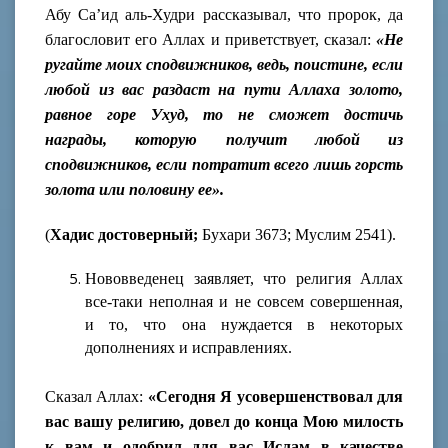
Абу Са’ид аль-Худри рассказывал, что пророк, да
благословит его Аллах и приветствует, сказал:
«Не
ругайте моих сподвижников, ведь, поистине, если
любой из вас раздаст на пути Аллаха золото,
равное горе Ухуд, то не сможет достичь
награды, которую получит любой из
сподвижников, если потратит всего лишь горсть
золота или половину ее».
(
Хадис достоверный;
Бухари 3673; Муслим 2541).
Нововведенец заявляет, что религия Аллах
все-таки неполная и не совсем совершенная,
и то, что она нуждается в некоторых
дополнениях и исправлениях.
Сказал Аллах:
«Сегодня Я усовершенствовал для
вас вашу религию, довел до конца Мою милость
к вам и одобрил для вас Ислам в качестве