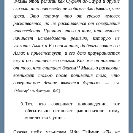
имамы этой религии как Суфьян ас-Саури и другие
сказали, что нововведение любимее для дьявола, чем
грехи. Это потому что от грехов человек
раскаивается, но не раскаивается от совершения
нововведения. Причина этого в том, что человек
начинает исповедовать религию, которую не
узаконил Аллах и Его посланник, да благословит его
Аллах и приветствует,
и его дело приукрашается
ему и он считает его благом. Как же он покается
от того, что считает благом?! Мысль о раскаянии
возникает только после понимания того, что
совершаемое деяние является дурным»
. —
[См.
«Мажму’ аль-Фатауа» 10/9].
Тот, кто совершает нововведение, тот
обязательно оставляет равнозначное этому
количество Сунны.
Сказал шейх уль-ислам Ибн Таймия:
«Ты не