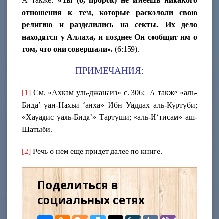
А также:
«Ты (о, пророк) не имеешь никакого
отношения к тем, которые раскололи свою
религию и разделились на секты. Их дело
находится у Аллаха, и позднее Он сообщит им о
том, что они совершали».
(6:159).
ПРИМЕЧАНИЯ:
[1]
См. «Ахкам уль-джанаиз» с. 306; А также «аль-
Бида’ уан-Нахьи ‘анха» Ибн Уаддах аль-Куртуби;
«Хауадис уаль-Бида’» Тартуши; «аль-И‘тисам» аш-
Шатыби.
[2]
Речь о нем еще придет далее по книге.
Поделиться в
социальных сетях