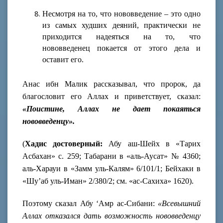
Несмотря на то, что нововведение – это одно
из самых худших деяний, практически не
приходится надеяться на то, что
нововведенец покается от этого
дела и
оставит его.
Анас ибн Малик рассказывал, что пророк, да
благословит его Аллах и приветствует, сказал:
«Поистине, Аллах не дает покаяться
нововведенцу».
(
Хадис достоверный:
Абу аш-Шейх в «Тарих
Асбахан» с. 259; Табарани в «аль-Аусат» № 4360;
аль-Харауи в «Замм уль-Калям» 6/101/1; Бейхаки в
«Шу’аб уль-Иман» 2/380/2; см. «ас-Сахиха» 1620).
Поэтому сказал Абу ‘Амр ас-Сибани:
«Всевышний
Аллах отказался дать возможность нововведенцу