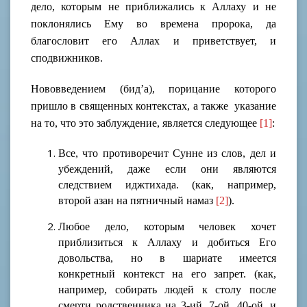
дело, которым не приближались к Аллаху и не
поклонялись Ему во времена пророка, да
благословит его Аллах и приветствует, и
сподвижников.
Нововведением (бид’а), порицание которого
пришло в священных контекстах, а также указание
на то, что это заблуждение, является следующее
[1]
:
Все, что противоречит Сунне из слов, дел и
убеждений, даже если они являются
следствием иджтихада. (как, например,
второй азан на пятничный намаз
[2]
).
Любое дело, которым человек хочет
приблизиться к Аллаху и добиться Его
довольства, но в шариате имеется
конкретный контекст на его запрет. (как,
например, собирать людей к столу после
смерти родственника на 3-ий, 7-ой, 40-ой, и